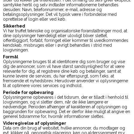
sider du klikker på (interesser). I det omfang du selv giver eksplicit
samtykke hertil og selv indtaster informationerne behandles
desuden: Navn, telefonnummer, e-mail, adresse og
betalingsoplysninger. Det vil typisk være i forbindelse med
oprettelse af login eller ved køb.
Sikkerhed
Vi har truffet tekniske og organisatoriske foranstaltninger mod, at
dine oplysninger hændeligt eller ulovligt bliver slettet,
offentliggjort, fortabt, forringet eller kommer til uvedkommendes
kendskab, misbruges eller i øvrigt behandles i strid med
lovgivningen.
Formål
Oplysningerne bruges til at identificere dig som bruger og vise
dig de annoncer, som vil have størst sandsynlighed for at være
relevante for dig, at registrere dine køb og betalinger, samt at
kunne levere de services, du har efterspurgt, som f.eks. at
fremsende et nyhedsbrev. Herudover anvender vi oplysningerne
til at optimere vores services og indhold.
Periode for opbevaring
Oplysningerne opbevares i det tidsrum, der er tilladt i henhold til
lovgivningen, og vi sletter dem, når de ikke længere er
nødvendige. Perioden afhænger af karakteren af oplysningen og
baggrunden for opbevaring. Det er derfor ikke muligt at angive en
generel tidsramme for, hvornår informationer slettes.
Videregivelse af oplysninger
Data om din brug af websitet, hvilke annoncer, du modtager og
evt. klikker på, geografisk placering, køn og alderssegment m.v.