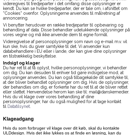
videregives til tredjeparter i det omfang disse oplysninger er
kendt. Du kan se hvilke tredjeparter, der er tale om, i afsnittet om
”Cookies” ovenfor. Oplysningerne anvendes til målretning af
annoncering.
Vi benytter herudover en række tredjeparter til opbevaring og
behandling af data. Disse behandler udelukkende oplysninger på
vores vegne og må ikke anvende dem til egne formål.
Videregivelse af personoplysninger som navn og e-mail m.v. vil
kun ske, hvis du giver samtykke til det. Vi anvender kun
databehandlere i EU eller i lande, der kan give dine oplysninger
en tilstrækkelig beskyttelse.
Indsigt og klager
Du har ret til at få oplyst, hvilke personoplysninger, vi behandler
om dig. Du kan desuden til enhver tid gøre indsigelse mod, at
oplysninger anvendes. Du kan også tilbagekalde dit samtykke til,
at der bliver behandlet oplysninger om dig. Hvis de oplysninger,
der behandles om dig, er forkerte har du ret til at de bliver rettet
eller slettet. Henvendelse herom kan ske til: mail@danskemedier.
Hvis du vil klage over vores behandling af dine
personoplysninger, har du også mulighed for at tage kontakt
til
Datatilsynet
.
Klageadgang
Hvis du som forbruger vil klage over dit køb, skal du kontakte
ULDdesign. Hvis det ikke lykkes os at finde en løsning, kan du