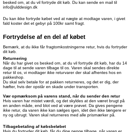
besked om, at du vil fortryde dit køb. Du kan sende en mail til
info@ulddesign.dk
Du kan ikke fortryde købet ved at nægte at modtage varen, i givet
fald koster det et gebyr på 100kr samt fragt.
Fortrydelse af en del af købet
Bemærk, at du ikke får fragtomkostningerne retur, hvis du fortryder
dit køb.
Returnering
Når du har givet os besked om, at du vil fortryde dit køb, har du 14
dage til at sende varen tilbage til os. Varen skal sendes direkte
retur til os, vi modtager ikke returvarer der skal afhentes hos en
pakkeshop.
Du skal selv betale for at pakken returneres, og det er dig, der
hæfter, hvis der opstår en skade under transporten.
Vær opmærksom på varens stand, når du sender den retur
Hvis varen har mistet værdi, og det skyldes at den været brugt på
en anden måde, end blot ved at være prøvet. Da gives pengene
ikke retur, da varen ikke kan sælges igen, idet den ikke længere er
ny og ubrugt. Varen skal returneres med alle prismærker på.
Tilbagebetaling af købsbeløbet
Hvis du fortryder dit køb, får du dine penge tilbage, når varen er