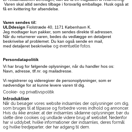
Varen skal altid sendes tilbage i forsvarlig emballage. Husk også at
få en kvittering for afsendelse.
Varen sendes til:
ULDdesign
Fiolstræde 40, 1171 København K.
Jeg modtager kun pakker, som sendes direkte til adressen.
Når du returnerer varen, bedes du vedlægge en detaljeret
beskrivelse af problemet. Du kan også sende en mail,
med detaljeret beskrivelse
og eventuelle fotos.
Persondatapolitik
Vi har brug for følgende oplysninger, når du handler hos os:
Navn, adresse, tlf.nr. og mailadresse.
Vi registrerer og videregiver de personoplysninger, som er
nødvendige for at kunne levere varen til dig.
Cookie- og privatlivspolitik
Introduktion
Når du besøger vores website indsamles der oplysninger om dig,
som bruges til at tilpasse og forbedre vores indhold og annoncer.
Hvis du ikke ønsker, at der indsamles sådanne oplysninger, bør du
slette dine cookies og undlade videre brug af websitet. Nedenfor
har vi uddybet, hvilke informationer der indsamles, deres formål
og hvilke tredjeparter, der har adgang til dem.