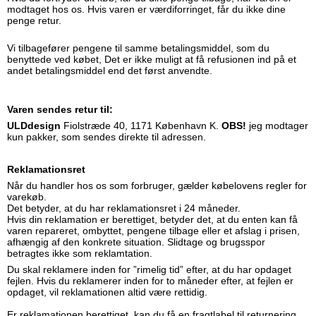
modtaget hos os. Hvis varen er værdiforringet, får du ikke dine
penge retur.
Vi tilbagefører pengene til samme betalingsmiddel, som du
benyttede ved købet, Det er ikke muligt at få refusionen ind på et
andet betalingsmiddel end det først anvendte.
Varen sendes retur til:
ULDdesign
Fiolstræde 40, 1171 København K.
OBS!
jeg
modtager
kun pakker, som sendes direkte til adressen.
Reklamationsret
Når du handler hos os som forbruger, gælder købelovens regler for
varekøb.
Det betyder, at du har reklamationsret i 24 måneder.
Hvis din reklamation er berettiget, betyder det, at du enten kan få
varen repareret, ombyttet, pengene tilbage eller et afslag i prisen,
afhængig af den konkrete situation. Slidtage og brugsspor
betragtes ikke som reklamtation.
Du skal reklamere inden for ”rimelig tid” efter, at du har opdaget
fejlen. Hvis du reklamerer inden for to måneder efter, at fejlen er
opdaget, vil reklamationen altid være rettidig.
Er reklamationen berettiget, kan du få en fragtlabel til returnering.