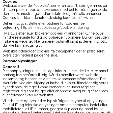
Cookies
Websitet anvender ”cookies”, der er en tekstfil, som gemmes på
din computer, mobil el. tilsvarende med det formål at genkende
den, huske indstillinger, udføre statistik og målrette annoncer.
Cookies kan ikke indeholde skadelig kode som f.eks. virus.
Det er muligt at slette eller blokere for cookies. Se
vejledning:
http://minecookies.org/cookiehandtering
Hvis du sletter eller blokerer cookies vil annoncer kunne blive
mindre relevante for dig og optræde hyppigere. Du kan desuden
risikere at websitet ikke fungerer optimalt samt at der er indhold,
du ikke kan få adgang til.
Websitet indeholder cookies fra tredjeparter, der er præciseret i
oversigten nederst på denne side.
Personoplysninger
Generelt
Personoplysninger er alle slags informationer, der i et eller andet
omfang kan henføres til dig. Når du benytter vores website
indsamler og behandler vi en række sådanne informationer. Det
sker f.eks. ved alm. tilgang af indhold, hvis du tilmelder dig vores
nyhedsbrev, deltager i konkurrencer eller undersøgelser,
registrerer dig som bruger eller abonnent, øvrig brug af services
eller foretager køb via websitet.
Vi indsamler og behandler typisk følgende typer af oplysninger:
Et unikt ID og tekniske oplysninger om din computer, tablet eller
mobiltelefon, dit IP-nummer, geografisk placering, samt hvilke