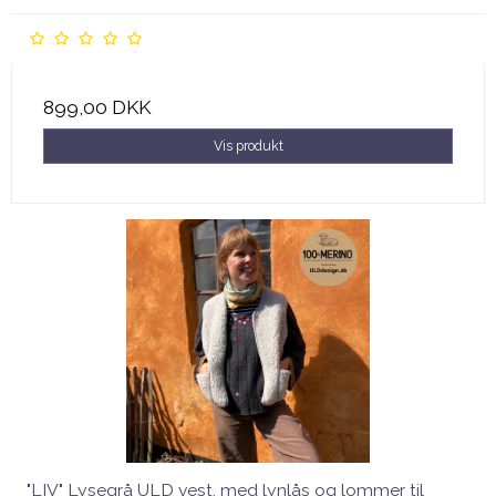
899,00 DKK
Vis produkt
"LIV" Lysegrå ULD vest, med lynlås og lommer til