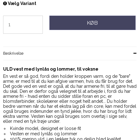
Vælg Variant
KØB
Beskrivelse
ULD vest med lynlås og lommer, til voksne
En vest er så god, fordi den holder kroppen varm, og de "bare"
arme, er med til at du kan afgive varmen, hvis du får brug for det.
Det gode ved en vest er også, at du har armene fri, til at gøre hvad
du skal. Den er derfor også velegnet til at arbejde i, fordi du har
armene fri - hvad enten du sidder stille foran en pc, er
blomsterbinder, skolelærer eller noget helt andet... Du holder
bedre varmen når du har et ekstra lag på din core, kan med fordel
også bruges indenunder en tynd jakke, hvor du har brug for lidt
ekstra varme. Vesten kan også bruges som overtøj i sige selv,
eller med en tyk trøje under.
Kvinde model, designet er loose fit
Vesten er med lynlås og lommer
100% merino uld, i en lækker tyk og dejlig blød kvalitet