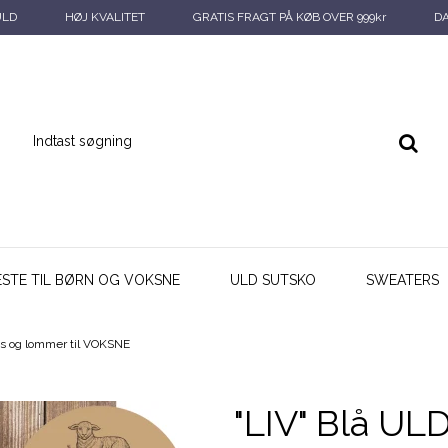
ULD
HØJ KVALITET
GRATIS FRAGT PÅ KØB OVER 999kr
D
ESTE TIL BØRN OG VOKSNE
ULD SUTSKO
SWEATERS
ås og lommer til VOKSNE
"LIV" Blå UL