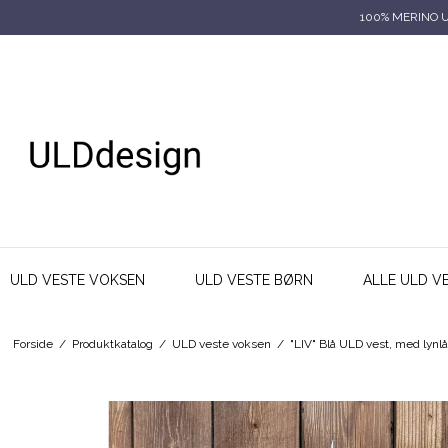
100% MERINO 
ULD VESTE VOKSEN
ULD VESTE BØRN
ALLE ULD V
Forside
/
Produktkatalog
/
ULD veste voksen
/
"LIV" Blå ULD vest, med lynl