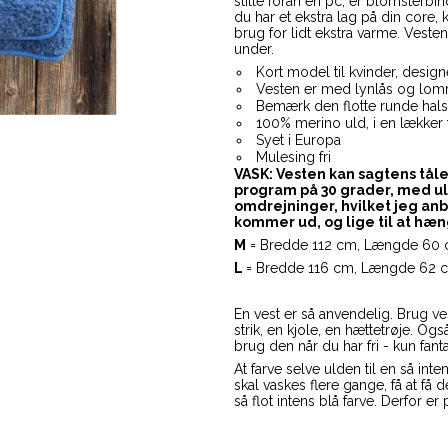
stille foran en pc, er blomsterbi
du har et ekstra lag på din core
brug for lidt ekstra varme. Veste
under.
Kort model til kvinder, designe
Vesten er med lynlås og lo
Bemærk den flotte runde hals
100% merino uld, i en lækker t
Syet i Europa
Mulesing fri
VASK: Vesten kan sagtens tåle
program på 30 grader, med ul
omdrejninger, hvilket jeg an
kommer ud, og lige til at hæng
M
= Bredde 112 cm, Længde 60
L
= Bredde 116 cm, Længde 62
En vest er så anvendelig. Brug ve
strik, en kjole, en hættetrøje. Og
brug den når du har fri - kun fant
At farve selve ulden til en så int
skal vaskes flere gange, få at få 
så flot intens blå farve. Derfor er