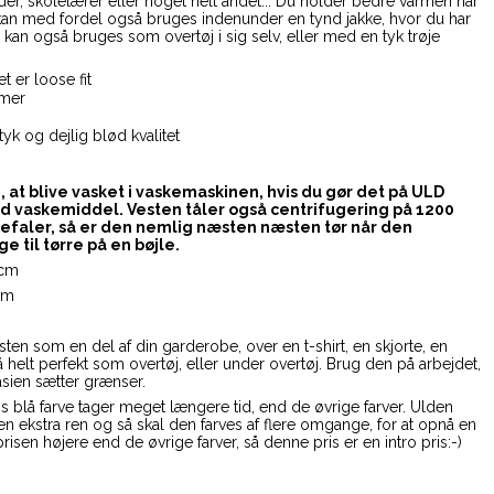
nder, skolelærer eller noget helt andet... Du holder bedre varmen når
, kan med fordel også bruges indenunder en tynd jakke, hvor du har
n kan også bruges som overtøj i sig selv, eller med en tyk trøje
t er loose fit
mmer
yk og dejlig blød kvalitet
, at blive vasket i vaskemaskinen, hvis du gør det på ULD
d vaskemiddel. Vesten tåler også centrifugering på 1200
befaler, så er den nemlig næsten næsten tør når den
e til tørre på en bøjle.
 cm
 cm
sten som en del af din garderobe, over en t-shirt, en skjorte, en
så helt perfekt som overtøj, eller under overtøj. Brug den på arbejdet,
asien sætter grænser.
ens blå farve tager meget længere tid, end de øvrige farver. Ulden
den ekstra ren og så skal den farves af flere omgange, for at opnå en
 prisen højere end de øvrige farver, så denne pris er en intro pris:-)