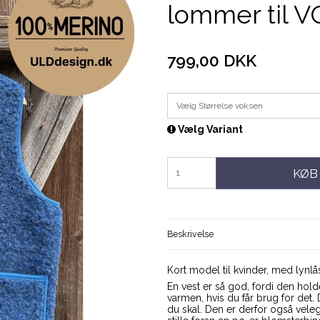
lommer til 
799,00 DKK
Vælg Størrelse voksen
Vælg Variant
KØB
Beskrivelse
Kort model til kvinder, med lynlås
En vest er så god, fordi den hold
varmen, hvis du får brug for det. 
du skal. Den er derfor også velegn