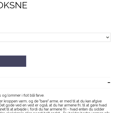
VOKSNE
 og lommer i flot blå farve.
er kroppen varm, og de "bare" arme, er med til at du kan afgive
Det gode ved en vest er også, at du har armene fri, til at gøre hvad
et til at arbejde i, fordi du har armene fri - hvad enten du sidder