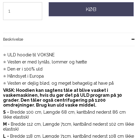
KØB
Beskrivelse
⭐️ ULD hoodie til VOKSNE
⭐️ Vesten er med lynlås, lommer og hætte
⭐️ Den er i 100% uld
⭐️ Håndsyet i Europa
⭐️ Vesten er dejlig blød, og meget behagelig at have på
VASK: Hoodien kan sagtens tåle at blive vasket i
vaskemaskinen, hvis du gør det på ULD program på 30
grader. Den tåler også centrifugering på 1200
omdrejninger. Brug kun uld vaske middel.
S
= Bredde 100 cm, Længde 68 cm, kantbånd nederst 86 cm
(ikke elastisk)
M
= Bredde 112 cm, Længde 71cm, kantbånd nederst 102 cm (ikke
elastisk)
L
= Bredde 118 cm, Længde 71cm, kantbånd nederst 108 cm (ikke