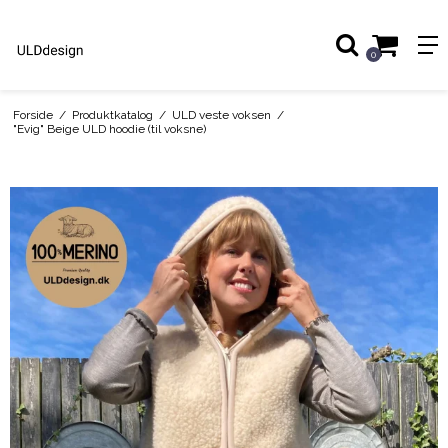
0
Forside
/
Produktkatalog
/
ULD veste voksen
/
"Evig" Beige ULD hoodie (til voksne)