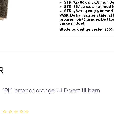
STR. 74/80 ca. 6-18 mdr. D
STR. 86/92 ca. 1-3 år med
STR. 98/104 ca. 3-5 år me
VASK: De kan sagtens tåle, at
program på 30 grader. De tål
vaske middel.
Bløde og dejlige veste i 100%
R
"Pil" brændt orange ULD vest til børn