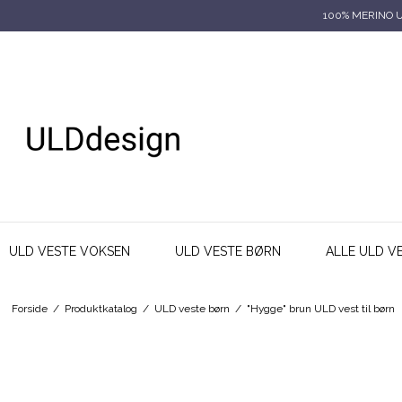
100% MERINO 
ULD VESTE VOKSEN
ULD VESTE BØRN
ALLE ULD V
Forside
/
Produktkatalog
/
ULD veste børn
/
"Hygge" brun ULD vest til børn