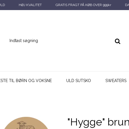
ULD
HØJ KVALITET
GRATIS FRAGT PÅ KØB OVER 999kr
D
ESTE TIL BØRN OG VOKSNE
ULD SUTSKO
SWEATERS
"Hygge" brun