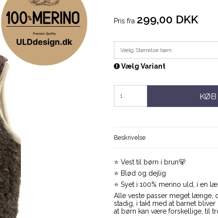
299,00 DKK
Pris fra
Vælg Størrelse børn
Vælg Variant
KØB
Beskrivelse
⭐️ Vest til børn i brun🐻
⭐️ Blød og dejlig
⭐️ Syet i 100% merino uld, i en læ
Alle veste passer meget længe, d
stadig, i takt med at barnet bliv
at børn kan være forskellige, til 