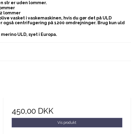
en str er uden lommer.
 lommer
d 2 lommer
 blive vasket i vaskemaskinen, hvis du gør det på ULD
er også centrifugering på 1200 omdrejninger. Brug kun uld
 merino ULD, syet i Europa.
450,00 DKK
Vis produkt