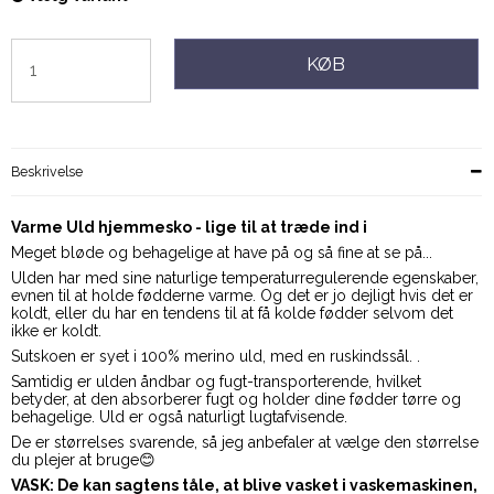
KØB
Beskrivelse
Varme Uld hjemmesko - lige til at træde ind i
Meget bløde og behagelige at have på og så fine at se på...
Ulden har med sine naturlige temperaturregulerende egenskaber,
evnen til at holde fødderne varme. Og det er jo dejligt hvis det er
koldt, eller du har en tendens til at få kolde fødder selvom det
ikke er koldt.
Sutskoen er syet i 100% merino uld, med en ruskindssål. .
Samtidig er ulden åndbar og fugt-transporterende, hvilket
betyder, at den absorberer fugt og holder dine fødder tørre og
behagelige. Uld er også naturligt lugtafvisende.
De er størrelses svarende, så jeg anbefaler at vælge den størrelse
du plejer at bruge😊
VASK: De kan sagtens tåle, at blive vasket i vaskemaskinen,