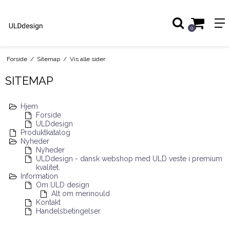
0
Forside
/
Sitemap
/
Vis alle sider
SITEMAP
Hjem
Forside
ULDdesign
Produktkatalog
Nyheder
Nyheder
ULDdesign - dansk webshop med ULD veste i premium
kvalitet.
Information
Om ULD design
Alt om merinould
Kontakt
Handelsbetingelser