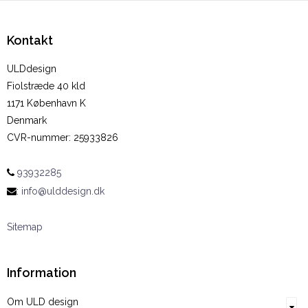
Kontakt
ULDdesign
Fiolstræde 40 kld
1171 København K
Denmark
CVR-nummer
:
25933826
93932285
:
info@ulddesign.dk
Sitemap
Information
Om ULD design