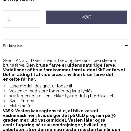
KØB
Beskrivelse
Skøn LANG ULD vest - varm, blød og lækker - i den skønne
brune farve.
Den brune farve er uldens naturlige farve.
Variationer af brun forekommer fordi ulden IKKE er farvet.
Det er aldrig til at vide præcis hvilken brun farve det
enkelte får har.
Lang model, designet er loose fit
Vesten er med store lommer og lang lynlås.
100% merino uld, i en lækker tyk og dejlig blød kvalitet
Syet i Europa
Mulesing fri
VASK: Vesten kan sagtens tåle, at blive vasket i
vaskemaskinen, hvis du gør det på ULD program på 30
grader, med uld vaskemiddel. Vesten tåler også
centrifugering på 1200 omdrejninger, hvilket jeg
anbefaler, så er den nemlig næsten næsten tør når den